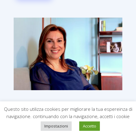
Dott.ssa Virgilito Maria
Questo sito utilizza cookies per migliorare la tua espereinza di
navigazione. continuando con la navigazione, accetti i cookie
Psicologa Psicoterapeuta
EMDR practitioner
Impostazioni
Accetto