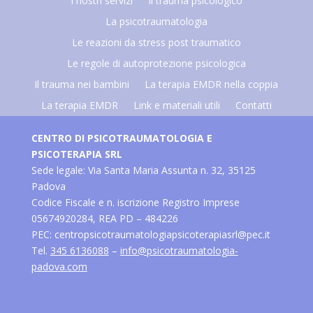
I nostri servizi
Il trauma psicologico
La psicotraumatologia
Le reazioni da stress post traumatico
Le regole di autoprotezione psicologica
Il trauma nei bambini
La terapia EMDR nella coppia
La terapia EMDR
Link e materiali utili
Contatti
CENTRO DI PSICOTRAUMATOLOGIA E
PSICOTERAPIA SRL
Sede legale: Via Santa Maria Assunta n. 32, 35125
Padova
Codice Fiscale e n. iscrizione Registro Imprese
05674920284, REA PD – 484226
PEC: centropsicotraumatologiapsicoterapiasrl@pec.it
Tel.
345 6136088
–
info@psicotraumatologia-
padova.com