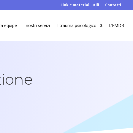
Link e materiali utili
Contatti
ra equipe
I nostri servizi
Il trauma psicologico
L’EMDR
zione