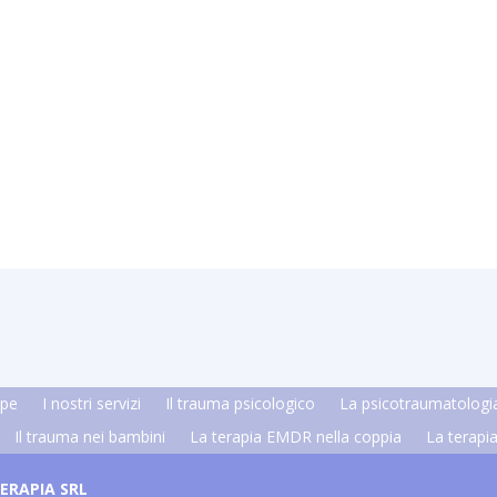
ipe
I nostri servizi
Il trauma psicologico
La psicotraumatologi
Il trauma nei bambini
La terapia EMDR nella coppia
La terap
ERAPIA SRL