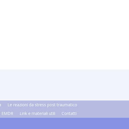
a
Le reazioni da stress post traumatico
ia EMDR
Link e materiali utili
Contatti