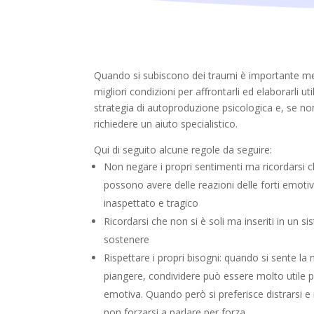
Quando si subiscono dei traumi è importante mett
migliori condizioni per affrontarli ed elaborarli u
strategia di autoproduzione psicologica e, se non
richiedere un aiuto specialistico.
Qui di seguito alcune regole da seguire:
Non negare i propri sentimenti ma ricordarsi c
possono avere delle reazioni delle forti emoti
inaspettato e tragico
Ricordarsi che non si è soli ma inseriti in un s
sostenere
Rispettare i propri bisogni: quando si sente la 
piangere, condividere può essere molto utile p
emotiva. Quando però si preferisce distrarsi 
non forzarsi a parlare per forza