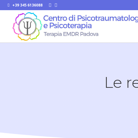
+39 345 6136088


Le r