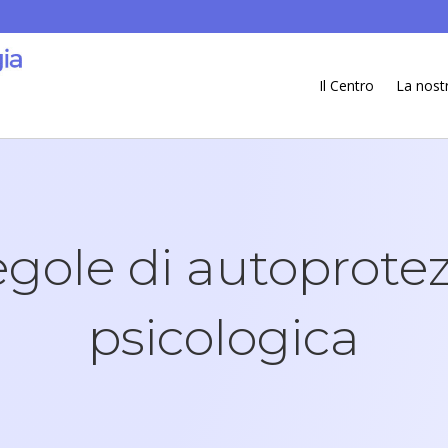
Il Centro
La nost
egole di autoprote
psicologica