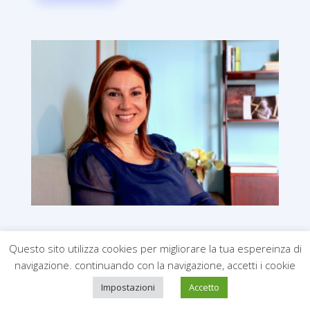
Dott.ssa Virgilito Maria
Questo sito utilizza cookies per migliorare la tua espereinza di
navigazione. continuando con la navigazione, accetti i cookie
Psicologa Psicoterapeuta
EMDR practitioner
Impostazioni
Accetto